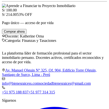
S/ 100.00
S/ 214.00
53
% OFF
Pago único — acceso de por vida
Comprar ahora
Docente:
Katherine Orna
Categoría:
Finanzas y Tasaciones
La plataforma líder de formación profesional para el sector
inmobiliario peruano. Docentes activos, certificados reconocidos y
acceso de por vida.
Av. Manuel Olguin Nº 325, Of. 904, Edificio Torre Olguin,
Santiago de Surco, Lima - Perú
info@bienesraicess.com
sociedadbienesraices@gmail.com
+51 975 188 837
+51 977 314 315
Síguenos